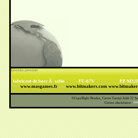
EnllaÃ§os patrocinats
fabricant de bacs Ã sable
FU-67V
PZ-M32
www.masgames.fr
www.bitmakers.com
www.bitmaker
©CopyRight Bredax, Carrer Germà Julià 32 San
Correo electrónico: