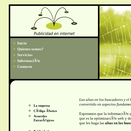
Inicio
Quienes somos?
Servicios
InformaciÃ³n
Contacto
Las altas en los buscadores y e
convertido en aspectos fundament
La empresa
CÃ³digo Ã‰tico
Esperamos que la informaciÃ³n qu
Acuerdos
que es la optimizaciÃ³n web y de
EstratÃ©gicos
que les haga las
altas en los bus