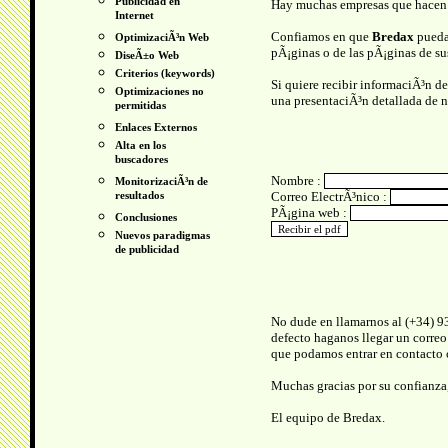
Publicidad en
Hay muchas empresas que hacen es
Internet
Confiamos en que
Bredax
pueda 
OptimizaciÃ³n Web
pÃ¡ginas o de las pÃ¡ginas de sus
DiseÃ±o Web
Criterios (keywords)
Si quiere recibir informaciÃ³n de
Optimizaciones no
una presentaciÃ³n detallada de nu
permitidas
Enlaces Externos
Alta en los
buscadores
Nombre :
MonitorizaciÃ³n de
resultados
Correo ElectrÃ³nico :
PÃ¡gina web :
Conclusiones
Nuevos paradigmas
de publicidad
No dude en llamarnos al (+34) 93
defecto haganos llegar un correo 
que podamos entrar en contacto 
Muchas gracias por su confianza
El equipo de Bredax.